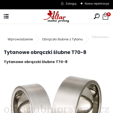
Zaloguj
Nowa rejestracja
0
Tytanowe obr
Wprowadzenie
Obrączki ślubne z Tytanu
Tytanowe obrączki ślubne T70-8
Tytanowe obrączki ślubne T70-8